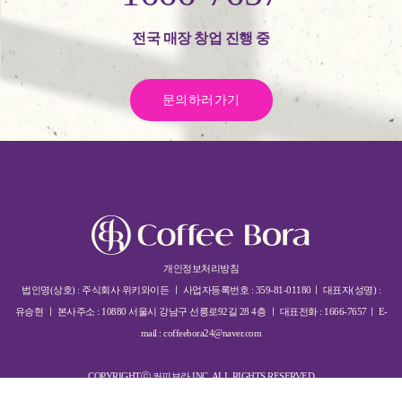
전국 매장 창업 진행 중
문의하러가기
개인정보처리방침
법인명(상호) : 주식회사 위키와이든 ㅣ 사업자등록번호 : 359-81-01180ㅣ 대표자(성명) :
유승현 ㅣ 본사주소 : 10880 서울시 강남구 선릉로92길 28 4층 ㅣ 대표전화 : 1666-7657ㅣ E-
mail : coffeebora24@naver.com
COPYRIGHTⓒ 커피보라 INC. ALL RIGHTS RESERVED