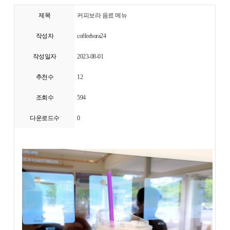
제목
커피보라 음료 메뉴
작성자
coffeebora24
작성일자
2023-08-01
추천수
12
조회수
594
다운로드수
0