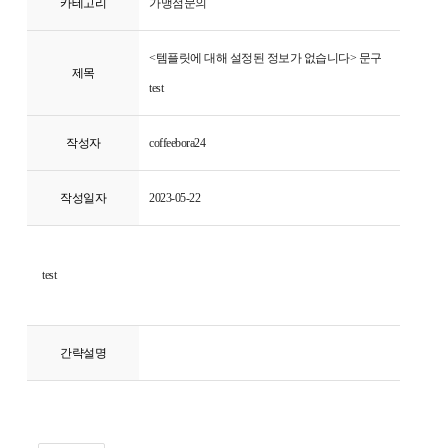
카테고리
가맹점문의
<템플릿에 대해 설정된 정보가 없습니다> 문구
제목
test
작성자
coffeebora24
작성일자
2023-05-22
test
간략설명