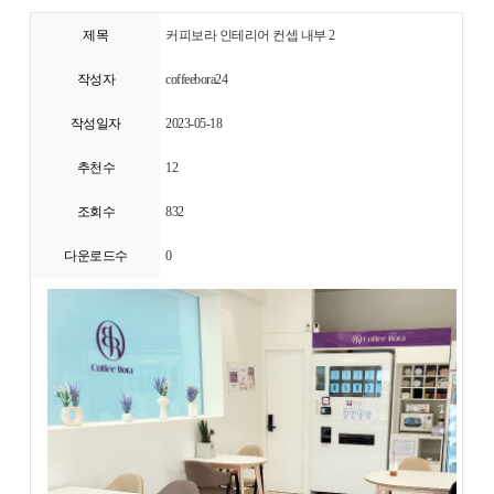
제목
커피보라 인테리어 컨셉 내부 2
작성자
coffeebora24
작성일자
2023-05-18
추천수
12
조회수
832
다운로드수
0