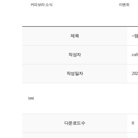
커피보라 소식
이벤트
제목
<
작성자
cof
작성일자
202
test
다운로드수
0